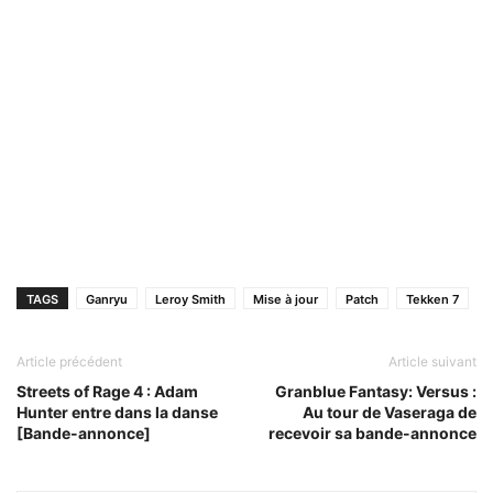
TAGS
Ganryu
Leroy Smith
Mise à jour
Patch
Tekken 7
Article précédent
Article suivant
Streets of Rage 4 : Adam
Granblue Fantasy: Versus :
Hunter entre dans la danse
Au tour de Vaseraga de
[Bande-annonce]
recevoir sa bande-annonce