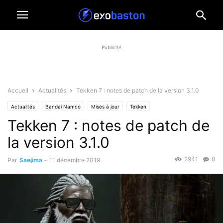
Publicité
Accueil
Actualités
Tekken 7 : notes de patch de la version 3.1.0
Actualités
Bandai Namco
Mises à jour
Tekken
Tekken 7 : notes de patch de
la version 3.1.0
2941
0
Par
Saejima
-
11 décembre 2019