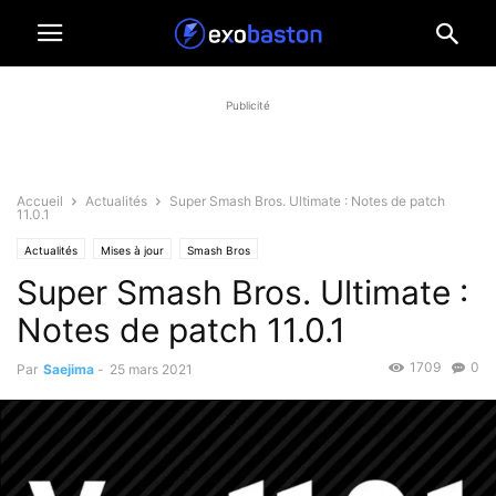
Publicité
Accueil
Actualités
Super Smash Bros. Ultimate : Notes de patch
11.0.1
Actualités
Mises à jour
Smash Bros
Super Smash Bros. Ultimate :
Notes de patch 11.0.1
1709
0
Par
Saejima
-
25 mars 2021