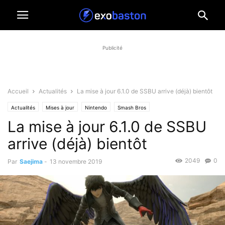
Publicité
Accueil
Actualités
La mise à jour 6.1.0 de SSBU arrive (déjà) bientôt
Actualités
Mises à jour
Nintendo
Smash Bros
La mise à jour 6.1.0 de SSBU
arrive (déjà) bientôt
2049
0
Par
Saejima
-
13 novembre 2019