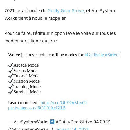
2021 sera l’année de
Guilty Gear Strive
, et Arc System
Works tient à nous le rappeler.
Pour ce faire, l’éditeur nippon lève le voile sur tous les
modes hors-ligne du jeu :
We’ve just revealed the offline modes for
#GuiltyGearStrive
!
Arcade Mode
Versus Mode
Tutorial Mode
Mission Mode
Training Mode
Survival Mode
Learn more here:
https://t.co/ObEOrMrvCl
pic.twitter.com/f6OCXAcGRB
— ArcSystemWorks
#GuiltyGearStrive 04.09.21
(@ArcSystemWorksU)
January 14, 2021