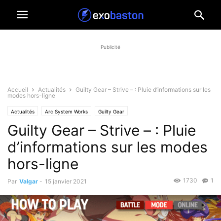
Publicité
Accueil
Actualités
Guilty Gear – Strive – : Pluie d’informations sur les
modes hors-ligne
Actualités
Arc System Works
Guilty Gear
Guilty Gear – Strive – : Pluie
d’informations sur les modes
hors-ligne
1730
1
Par
Valgar
-
15 janvier 2021