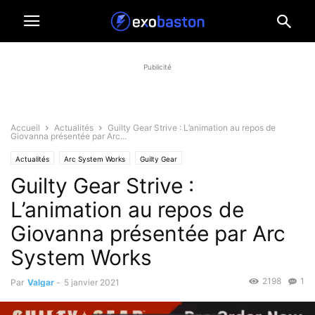
Publicité
Accueil
Actualités
Guilty Gear Strive : L’animation au repos de
Giovanna présentée par Arc...
Actualités
Arc System Works
Guilty Gear
Guilty Gear Strive :
L’animation au repos de
Giovanna présentée par Arc
System Works
2198
1
Par
Valgar
-
5 janvier 2021