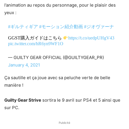
l’animation au repos du personnage, pour le plaisir des
yeux :
#ギルティギア
#モーション紹介動画
#ジオヴァーナ
GGST購入ガイドはこちら
https://t.co/uedpUHgV43
pic.twitter.com/hR6yn9WF1O
— GUILTY GEAR OFFICIAL (@GUILTYGEAR_PR)
January 4, 2021
Ça sautille et ça joue avec sa peluche verte de belle
manière !
Guilty Gear Strive
sortira le 9 avril sur PS4 et 5 ainsi que
sur PC.
Publicité