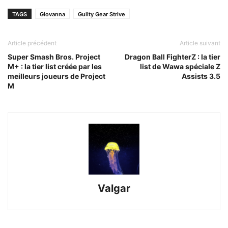
TAGS
Giovanna
Guilty Gear Strive
Article précédent
Article suivant
Super Smash Bros. Project
Dragon Ball FighterZ : la tier
M+ : la tier list créée par les
list de Wawa spéciale Z
meilleurs joueurs de Project
Assists 3.5
M
Valgar