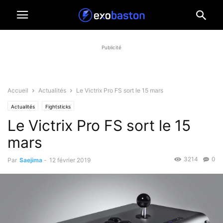
Publicité
Accueil
Actualités
Le Victrix Pro FS sort le 15 mars
Actualités
Fightsticks
Le Victrix Pro FS sort le 15
mars
3214
0
Par
Saejima
-
12 février 2019