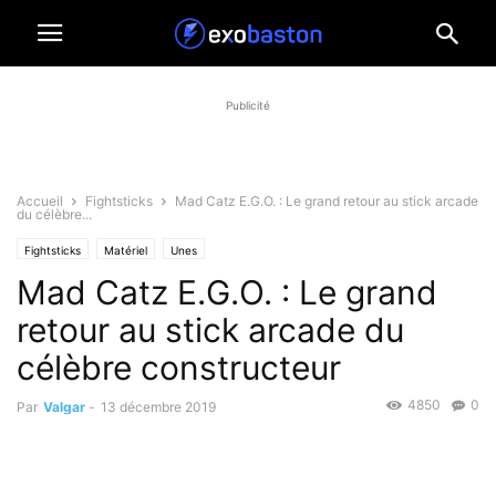
Publicité
Accueil
Fightsticks
Mad Catz E.G.O. : Le grand retour au stick arcade
du célèbre...
Fightsticks
Matériel
Unes
Mad Catz E.G.O. : Le grand
retour au stick arcade du
célèbre constructeur
4850
0
Par
Valgar
-
13 décembre 2019