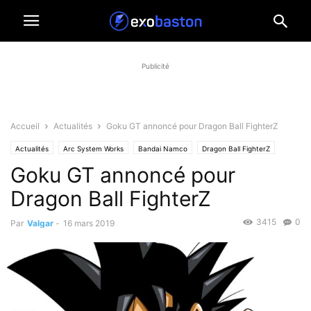
Publicité
Accueil
Actualités
Goku GT annoncé pour Dragon Ball FighterZ
Actualités
Arc System Works
Bandai Namco
Dragon Ball FighterZ
Goku GT annoncé pour
Dragon Ball FighterZ
3415
0
Par
Valgar
-
16 mars 2019