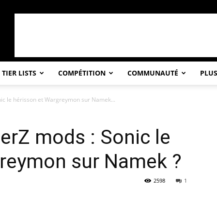
TIER LISTS
COMPÉTITION
COMMUNAUTÉ
PLU
nic le hérisson et Wargreymon sur Namek...
terZ mods : Sonic le
greymon sur Namek ?
2598
1