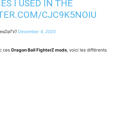
ES I USED IN THE
TTER.COM/CJC9K5NOIU
lesDaTV)
December 4, 2020
ec ces
Dragon Ball FighterZ mods
, voici les différents