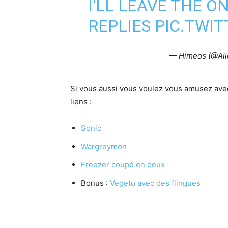
I'LL LEAVE THE ON
REPLIES
PIC.TWI
— Himeos (@Al
Si vous aussi vous voulez vous amusez av
liens :
Sonic
Wargreymon
Freezer coupé en deux
Bonus :
Vegeto avec des flingues