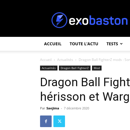
ExoBaston
ACCUEIL
TOUTE L’ACTU
TESTS
Accueil
Actualités
Dragon Ball FighterZ mods : So
Actualités
Dragon Ball FighterZ
Mod
Dragon Ball Figh
hérisson et War
Par
Saejima
-
7 décembre 2020