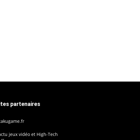
ites partenaires
takugame.fr
actu jeux vidéo et High-Tech