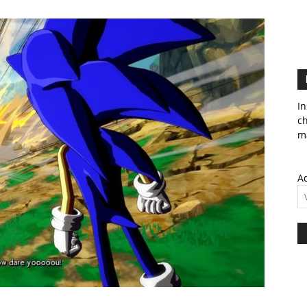
In
c
ma
Ad