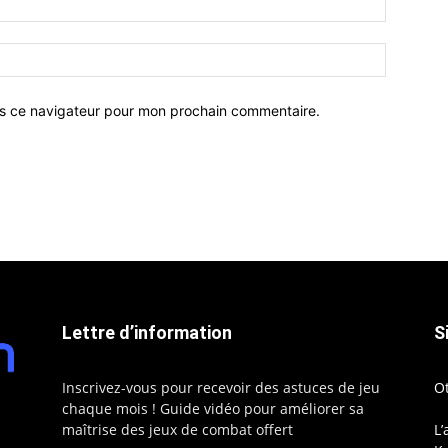
ns ce navigateur pour mon prochain commentaire.
Lettre d’information
S
Inscrivez-vous pour recevoir des astuces de jeu
O
chaque mois ! Guide vidéo pour améliorer sa
maîtrise des jeux de combat offert
L’