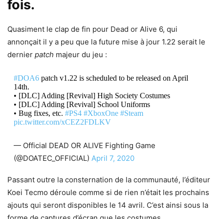
fois.
Quasiment le clap de fin pour Dead or Alive 6, qui
annonçait il y a peu que la future mise à jour 1.22 serait le
dernier
patch
majeur du jeu :
#DOA6
patch v1.22 is scheduled to be released on April
14th.
• [DLC] Adding [Revival] High Society Costumes
• [DLC] Adding [Revival] School Uniforms
• Bug fixes, etc.
#PS4
#XboxOne
#Steam
pic.twitter.com/xCEZ2FDLKV
— Official DEAD OR ALIVE Fighting Game
(@DOATEC_OFFICIAL)
April 7, 2020
Passant outre la consternation de la communauté, l’éditeur
Koei Tecmo déroule comme si de rien n’était les prochains
ajouts qui seront disponibles le 14 avril. C’est ainsi sous la
forme de captures d’écran que les costumes