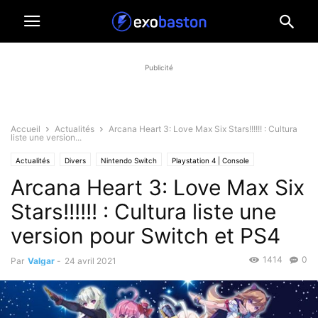
Publicité
Accueil
Actualités
Arcana Heart 3: Love Max Six Stars!!!!!! : Cultura
liste une version...
Actualités
Divers
Nintendo Switch
Playstation 4 | Console
Arcana Heart 3: Love Max Six
Stars!!!!!! : Cultura liste une
version pour Switch et PS4
1414
0
Par
Valgar
-
24 avril 2021