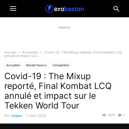
Publicité
Accueil
Actualités
Covid-19 : The Mixup reporté, Final Kombat LCQ
annulé et impact sur...
Actualités
Bandai Namco
Compétition
Covid-19 : The Mixup
reporté, Final Kombat LCQ
annulé et impact sur le
Tekken World Tour
1651
1
Par
Valgar
-
7 mars 2020