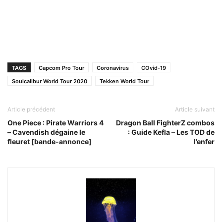
TAGS
Capcom Pro Tour
Coronavirus
COvid-19
Soulcalibur World Tour 2020
Tekken World Tour
Article précédent
Article suivant
One Piece : Pirate Warriors 4
Dragon Ball FighterZ combos
– Cavendish dégaine le
: Guide Kefla – Les TOD de
fleuret [bande-annonce]
l’enfer