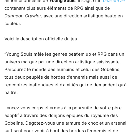
annonce officielle de
Young Souls
. Il s’agit d’un
beat’em all
contenant plusieurs éléments de RPG ainsi que de
Dungeon Crawler
, avec une direction artistique haute en
couleur.
Voici la description officielle du jeu :
“Young Souls mêle les genres beat‘em up et RPG dans un
univers marqué par une direction artistique saisissante.
Parcourez le monde des humains et celui des Gobelins,
tous deux peuplés de hordes d’ennemis mais aussi de
rencontres inattendues et d’amitiés qui ne demandent qu’à
naître.
Lancez vous corps et armes à la poursuite de votre père
adoptif à travers des donjons épiques du royaume des
Gobelins. Dégotez-vous une armure de choc et un arsenal
suffisant pour venir à bout des hordes d’ennemis et de