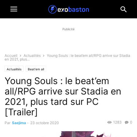
Publicité
Accueil
Actualités
Young Souls : le beat’em all/RPG arrive sur Stadia
en 2021, plus...
Actualités
Beat'em all
Young Souls : le beat’em
all/RPG arrive sur Stadia en
2021, plus tard sur PC
[Trailer]
1283
0
Par
Saejima
-
23 octobre 2020