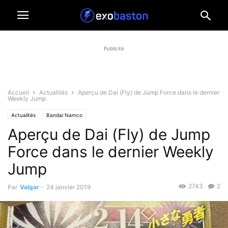
Publicité
Accueil
Actualités
Aperçu de Dai (Fly) de Jump Force dans le dernier
Weekly Jump
Actualités
Bandai Namco
Aperçu de Dai (Fly) de Jump
Force dans le dernier Weekly
Jump
2743
2
Par
Valgar
-
24 janvier 2019