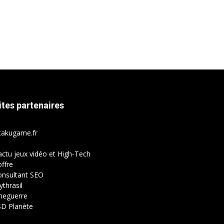
ites partenaires
takugame.fr
actu jeux vidéo et High-Tech
ffre
onsultant SEO
thrasil
neguerre
SD Planète