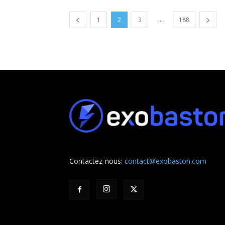
...
1
2
3
188
Contactez-nous:
contact@exobaston.com