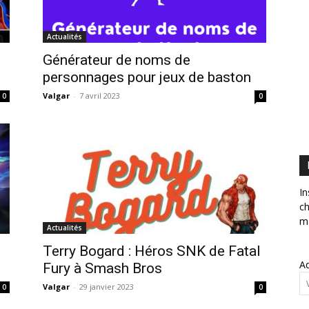
Actualités
Générateur de noms de
personnages pour jeux de baston
Valgar
-
7 avril 2023
0
0
In
ch
ma
Actualités
Terry Bogard : Héros SNK de Fatal
Ad
Fury à Smash Bros
Valgar
-
29 janvier 2023
0
0