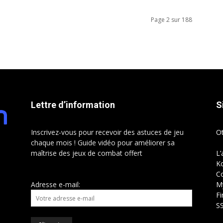
Page 2 sur 188
Lettre d’information
S
Inscrivez-vous pour recevoir des astuces de jeu
O
chaque mois ! Guide vidéo pour améliorer sa
maîtrise des jeux de combat offert
L’
Ko
C
Adresse e-mail:
My
Fi
S