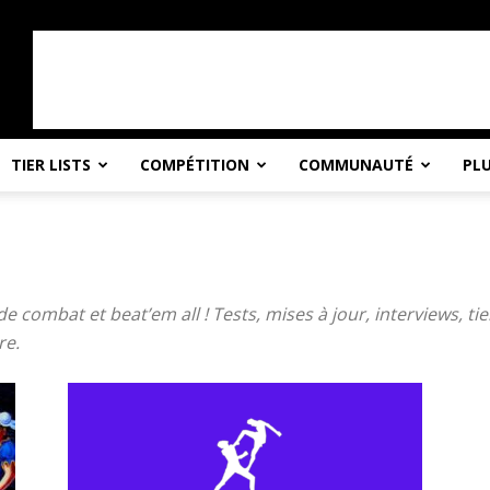
TIER LISTS
COMPÉTITION
COMMUNAUTÉ
PL
 combat et beat’em all ! Tests, mises à jour, interviews, tier 
re.