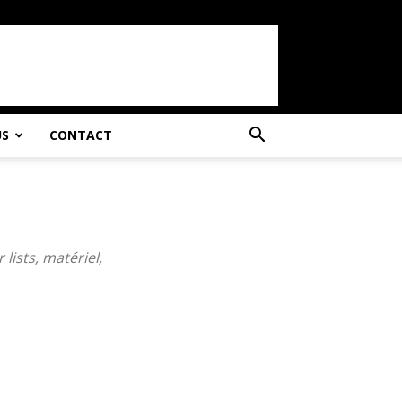
US
CONTACT
lists, matériel,