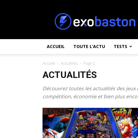
ExoBaston
ACCUEIL
TOUTE L’ACTU
TESTS
Accueil
Actualités
Page 2
ACTUALITÉS
Découvrez toutes les actualités des jeux de
compétition, économie et bien plus enco