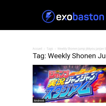
ExoBaston
Accueil
Tags
Weekly Shonen Jump Jikkyou JanJan 
Tag: Weekly Shonen J
Android