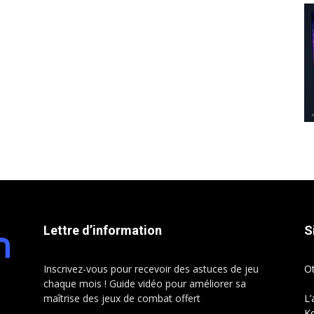
Lettre d’information
S
Inscrivez-vous pour recevoir des astuces de jeu
O
chaque mois ! Guide vidéo pour améliorer sa
maîtrise des jeux de combat offert
L’
Ko