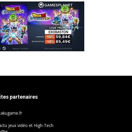
ites partenaires
takugame.fr
actu jeux vidéo et High-Tech
ffre