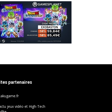
ites partenaires
takugame.fr
actu jeux vidéo et High-Tech
ffre