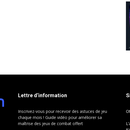
Lettre d’information
S
Inscrivez-vous pour recevoir des astuces de jeu
O
chaque mois ! Guide vidéo pour améliorer sa
maîtrise des jeux de combat offert
L’
Ko