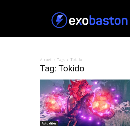
ExoBaston
Accueil
Tags
Tokido
Tag: Tokido
Actualités