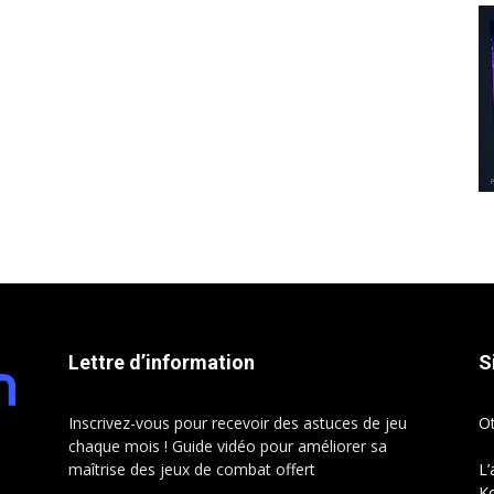
Lettre d’information
S
Inscrivez-vous pour recevoir des astuces de jeu
O
chaque mois ! Guide vidéo pour améliorer sa
maîtrise des jeux de combat offert
L’
Ko