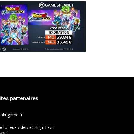
ites partenaires
takugame.fr
actu jeux vidéo et High-Tech
ffre