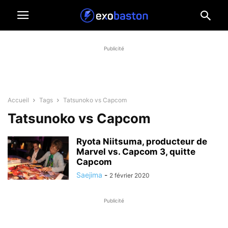
Publicité
Accueil
Tags
Tatsunoko vs Capcom
Tatsunoko vs Capcom
Ryota Niitsuma, producteur de
Marvel vs. Capcom 3, quitte
Capcom
Saejima
-
2 février 2020
Publicité