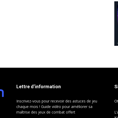
Lettre d’information
S
Inscrivez-vous pour recevoir des astuces de jeu
O
chaque mois ! Guide vidéo pour améliorer sa
maîtrise des jeux de combat offert
L’
Ko