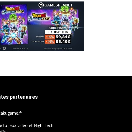
ites partenaires
takugame.fr
actu jeux vidéo et High-Tech
ffre