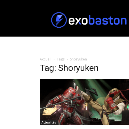
ExoBaston
Accueil
Tags
Shoryuken
Tag: Shoryuken
Actualités