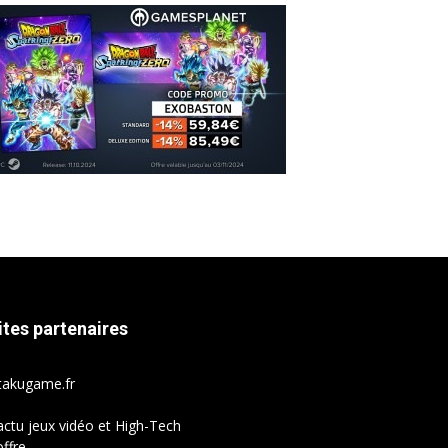
ites partenaires
takugame.fr
actu jeux vidéo et High-Tech
ffre