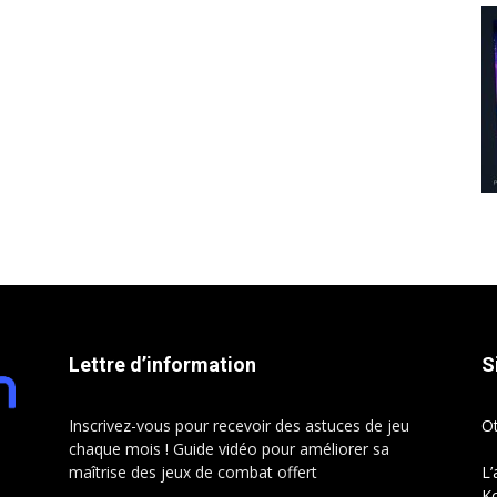
Lettre d’information
S
Inscrivez-vous pour recevoir des astuces de jeu
O
chaque mois ! Guide vidéo pour améliorer sa
maîtrise des jeux de combat offert
L’
Ko