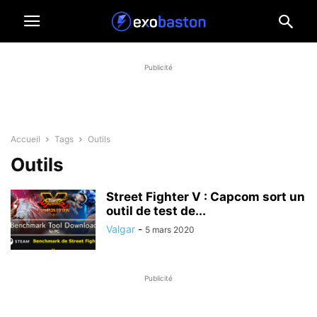
Publicité
Accueil
Tags
Outils
Outils
Street Fighter V : Capcom sort un
outil de test de...
Valgar
-
5 mars 2020
Publicité