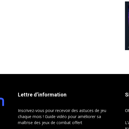
Lettre d’information
S
Inscrivez-vous pour recevoir des astuces de jeu
O
chaque mois ! Guide vidéo pour améliorer sa
maîtrise des jeux de combat offert
L’
Ko