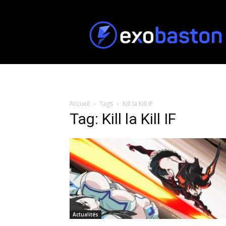
ExoBaston
Accueil
Tags
Kill la Kill IF
Tag: Kill la Kill IF
Actualités