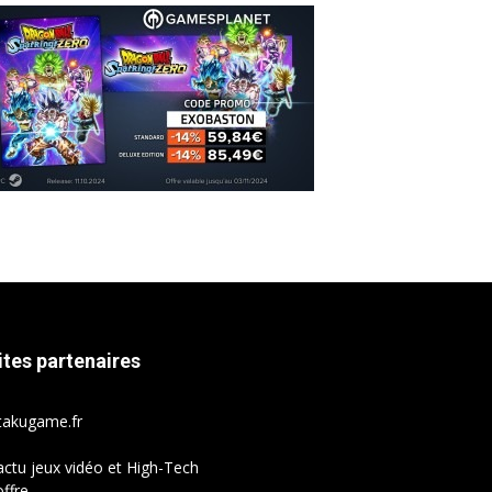
ites partenaires
takugame.fr
actu jeux vidéo et High-Tech
ffre