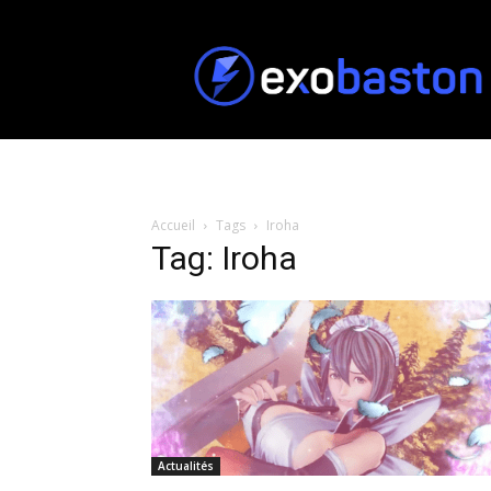
ExoBaston
Accueil
Tags
Iroha
Tag: Iroha
Actualités