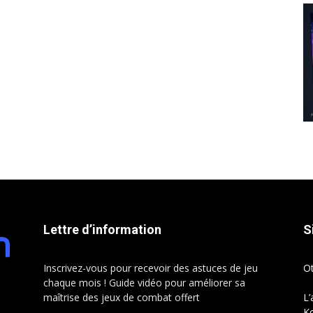
Lettre d’information
S
Inscrivez-vous pour recevoir des astuces de jeu
O
chaque mois ! Guide vidéo pour améliorer sa
maîtrise des jeux de combat offert
L’
Ko