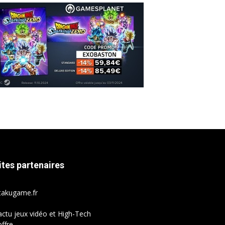
ites partenaires
takugame.fr
actu jeux vidéo et High-Tech
ffre