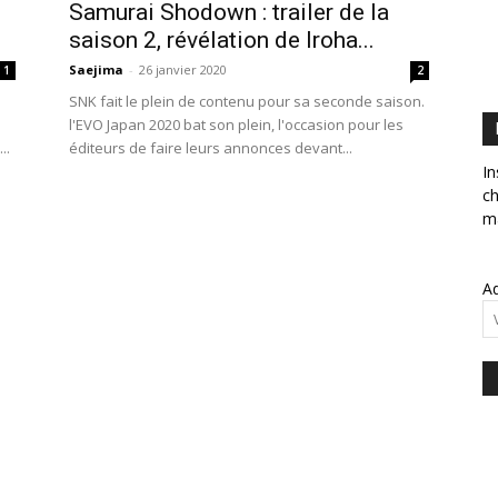
Samurai Shodown : trailer de la
saison 2, révélation de Iroha...
Saejima
-
26 janvier 2020
1
2
SNK fait le plein de contenu pour sa seconde saison.
l'EVO Japan 2020 bat son plein, l'occasion pour les
..
éditeurs de faire leurs annonces devant...
In
ch
ma
Ad