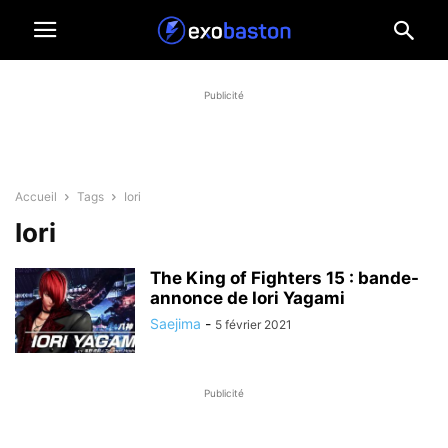
Publicité
Accueil
Tags
Iori
Iori
The King of Fighters 15 : bande-
annonce de Iori Yagami
Saejima
-
5 février 2021
Publicité