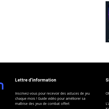
Lettre d’information
S
Inscrivez-vous pour recevoir des astuces de jeu
O
chaque mois ! Guide vidéo pour améliorer sa
maîtrise des jeux de combat offert
L’
Ko