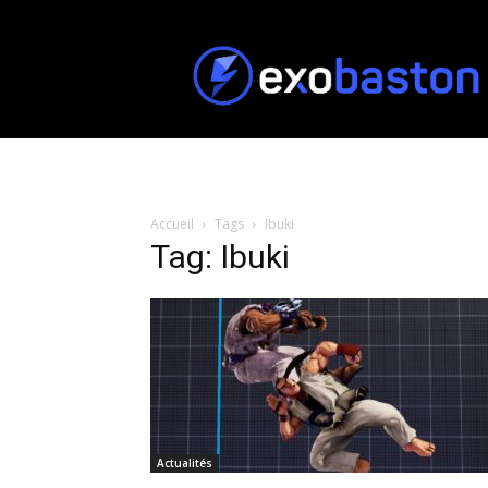
ExoBaston
Accueil
Tags
Ibuki
Tag: Ibuki
Actualités