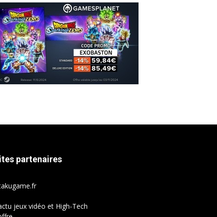
ites partenaires
takugame.fr
actu jeux vidéo et High-Tech
ffre