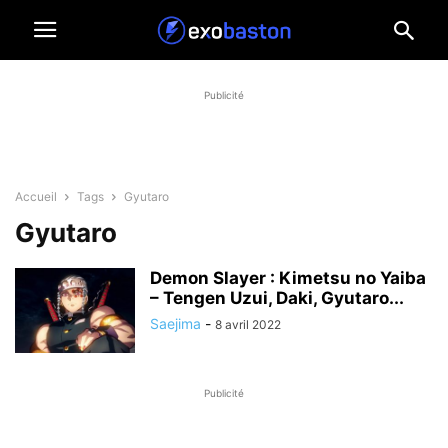
Publicité
Accueil
Tags
Gyutaro
Gyutaro
Demon Slayer : Kimetsu no Yaiba
– Tengen Uzui, Daki, Gyutaro...
Saejima
-
8 avril 2022
Publicité