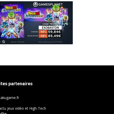
ites partenaires
takugame.fr
actu jeux vidéo et High-Tech
ffre