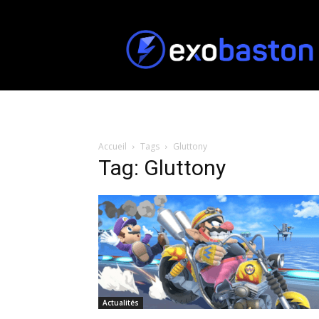
ExoBaston
Accueil
Tags
Gluttony
Tag: Gluttony
Actualités