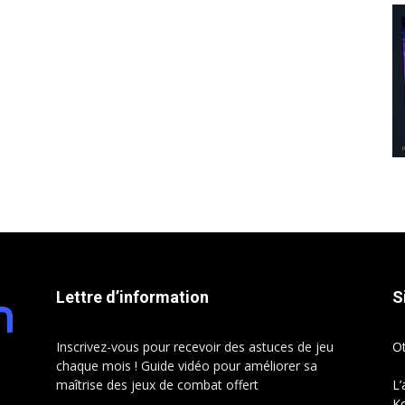
Lettre d’information
S
Inscrivez-vous pour recevoir des astuces de jeu
O
chaque mois ! Guide vidéo pour améliorer sa
maîtrise des jeux de combat offert
L’
Ko