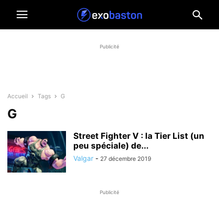
Publicité
Accueil
Tags
G
G
Street Fighter V : la Tier List (un
peu spéciale) de...
Valgar
-
27 décembre 2019
Publicité