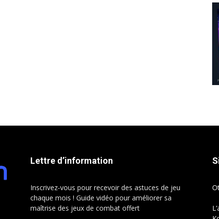
Lettre d’information
S
Inscrivez-vous pour recevoir des astuces de jeu
O
chaque mois ! Guide vidéo pour améliorer sa
maîtrise des jeux de combat offert
L’
Ko