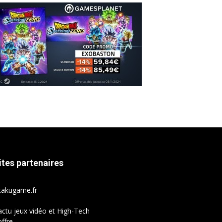
ites partenaires
takugame.fr
actu jeux vidéo et High-Tech
ffre