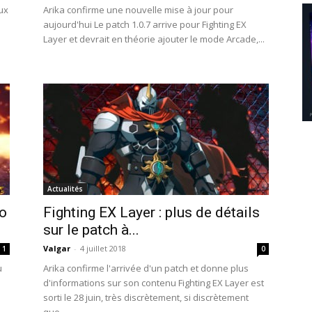
ux
Arika confirme une nouvelle mise à jour pour
aujourd'hui Le patch 1.0.7 arrive pour Fighting EX
Layer et devrait en théorie ajouter le mode Arcade,...
Actualités
no
Fighting EX Layer : plus de détails
sur le patch à...
Valgar
-
4 juillet 2018
1
0
u
Arika confirme l'arrivée d'un patch et donne plus
d'informations sur son contenu Fighting EX Layer est
sorti le 28 juin, très discrètement, si discrètement