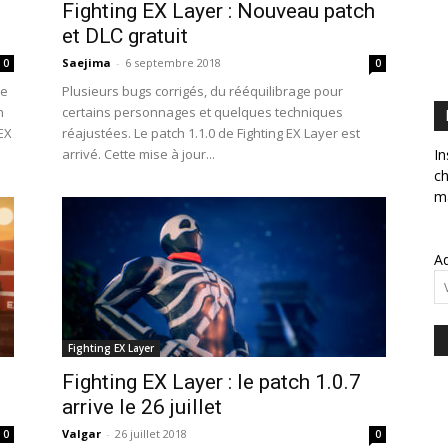
Fighting EX Layer : Nouveau patch
et DLC gratuit
Saejima
-
6 septembre 2018
0
0
ne
Plusieurs bugs corrigés, du rééquilibrage pour
n
certains personnages et quelques techniques
EX
réajustées. Le patch 1.1.0 de Fighting EX Layer est
arrivé. Cette mise à jour...
In
ch
ma
Ad
Fighting EX Layer
Fighting EX Layer : le patch 1.0.7
arrive le 26 juillet
Valgar
-
26 juillet 2018
0
0