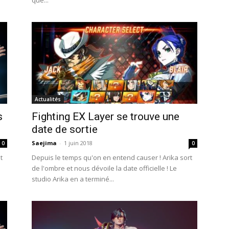
que...
Actualités
s
Fighting EX Layer se trouve une
date de sortie
Saejima
-
1 juin 2018
0
0
t
Depuis le temps qu'on en entend causer ! Arika sort
de l'ombre et nous dévoile la date officielle ! Le
studio Arika en a terminé...