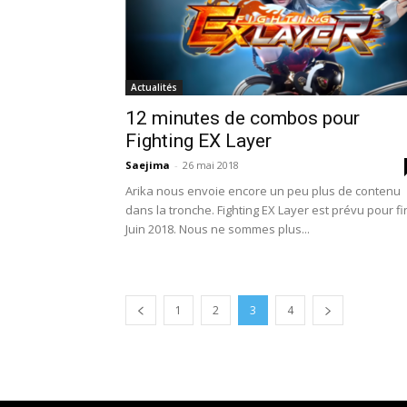
Actualités
12 minutes de combos pour
Fighting EX Layer
Saejima
-
26 mai 2018
Arika nous envoie encore un peu plus de contenu
dans la tronche. Fighting EX Layer est prévu pour fi
Juin 2018. Nous ne sommes plus...
1
2
3
4