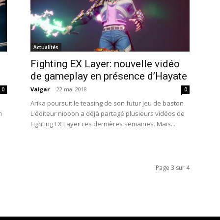
Actualités
Fighting EX Layer: nouvelle vidéo
de gameplay en présence d’Hayate
Valgar
-
22 mai 2018
0
0
Arika poursuit le teasing de son futur jeu de baston
n
L'éditeur nippon a déjà partagé plusieurs vidéos de
Fighting EX Layer ces dernières semaines. Mais...
Page 3 sur 4