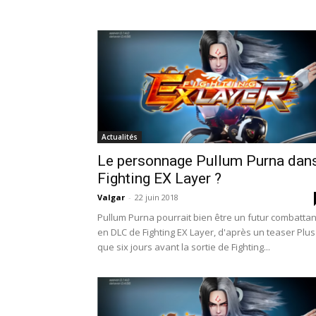
Actualités
Le personnage Pullum Purna dan
Fighting EX Layer ?
Valgar
-
22 juin 2018
Pullum Purna pourrait bien être un futur combattan
en DLC de Fighting EX Layer, d'après un teaser Plus
que six jours avant la sortie de Fighting...