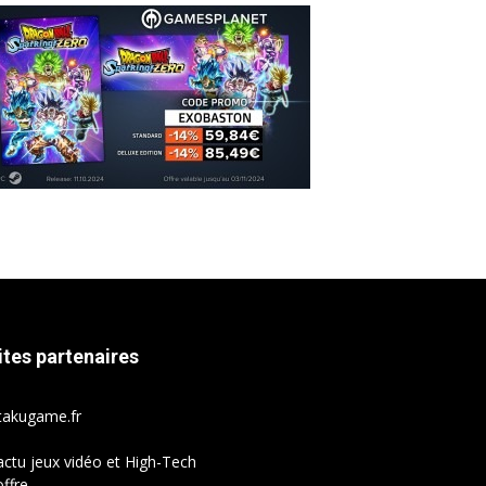
ites partenaires
takugame.fr
actu jeux vidéo et High-Tech
ffre