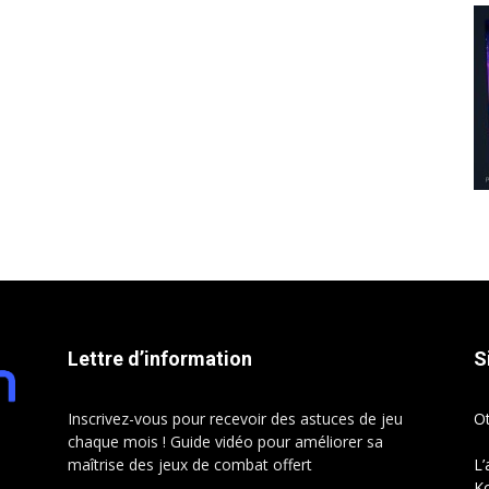
Lettre d’information
S
Inscrivez-vous pour recevoir des astuces de jeu
O
chaque mois ! Guide vidéo pour améliorer sa
maîtrise des jeux de combat offert
L’
Ko