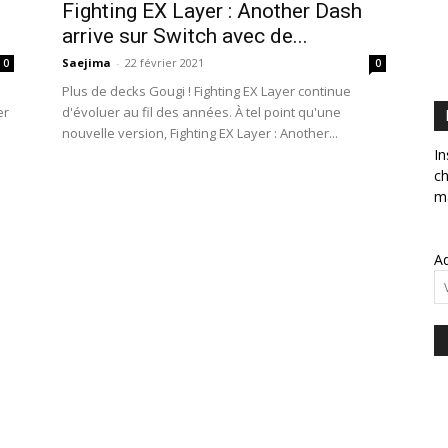
Fighting EX Layer : Another Dash
arrive sur Switch avec de...
Saejima
-
22 février 2021
0
0
Plus de decks Gougi ! Fighting EX Layer continue
er
d'évoluer au fil des années. À tel point qu'une
nouvelle version, Fighting EX Layer : Another...
In
ch
ma
Ad