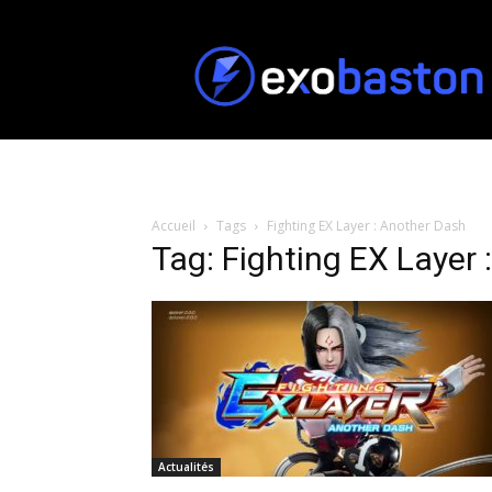
ExoBaston
Accueil
Tags
Fighting EX Layer : Another Dash
Tag: Fighting EX Layer
Actualités