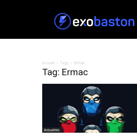
ExoBaston
Accueil
Tags
Ermac
Tag: Ermac
Actualités