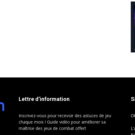
Lettre d’information
S
Inscrivez-vous pour recevoir des astuces de jeu
O
chaque mois ! Guide vidéo pour améliorer sa
maîtrise des jeux de combat offert
L’
Ko