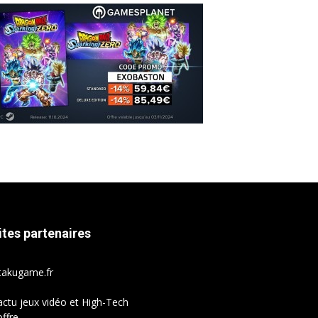
ites partenaires
takugame.fr
actu jeux vidéo et High-Tech
ffre