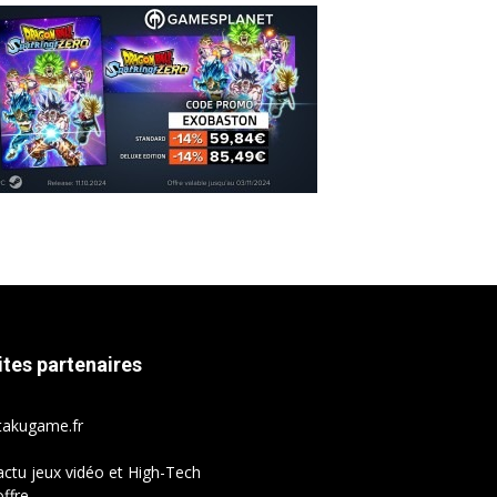
ites partenaires
takugame.fr
actu jeux vidéo et High-Tech
ffre