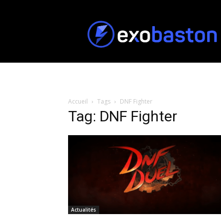
ExoBaston
Accueil
Tags
DNF Fighter
Tag: DNF Fighter
Actualités