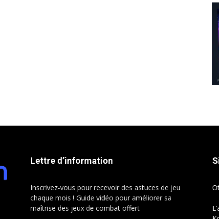
Lettre d’information
S
Inscrivez-vous pour recevoir des astuces de jeu
O
chaque mois ! Guide vidéo pour améliorer sa
maîtrise des jeux de combat offert
L’
Ko