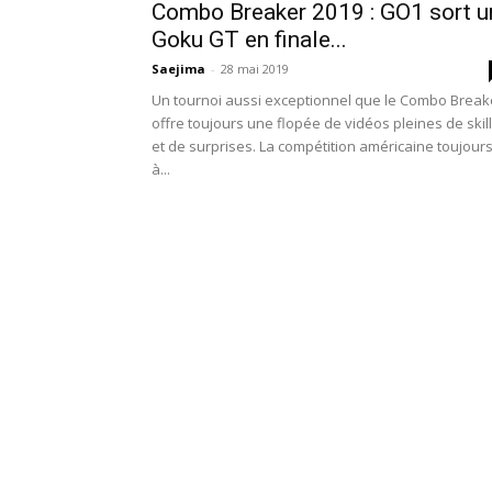
Combo Breaker 2019 : GO1 sort u
Goku GT en finale...
Saejima
-
28 mai 2019
Un tournoi aussi exceptionnel que le Combo Break
offre toujours une flopée de vidéos pleines de skill
et de surprises. La compétition américaine toujour
à...