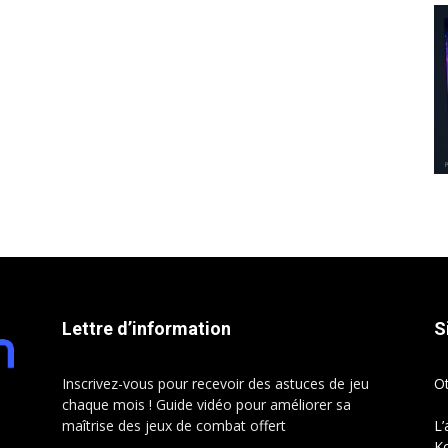
Lettre d’information
S
Inscrivez-vous pour recevoir des astuces de jeu
O
chaque mois ! Guide vidéo pour améliorer sa
maîtrise des jeux de combat offert
L’
Ko