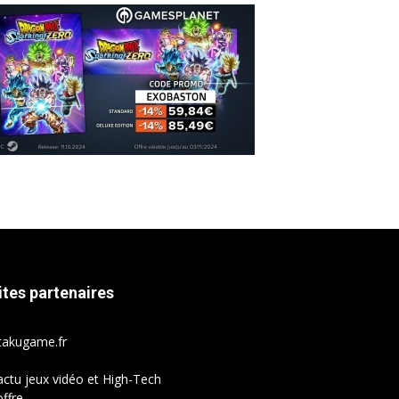
ites partenaires
takugame.fr
actu jeux vidéo et High-Tech
ffre