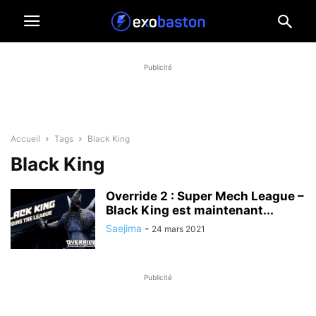
Publicité
Accueil
Tags
Black King
Black King
Override 2 : Super Mech League –
Black King est maintenant...
Saejima
-
24 mars 2021
Publicité