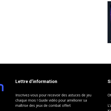
Lettre d’information
S
Inscrivez-vous pour recevoir des astuces de jeu
O
chaque mois ! Guide vidéo pour améliorer sa
maîtrise des jeux de combat offert
L’
Ko