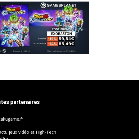
ites partenaires
takugame.fr
actu jeux vidéo et High-Tech
ffre