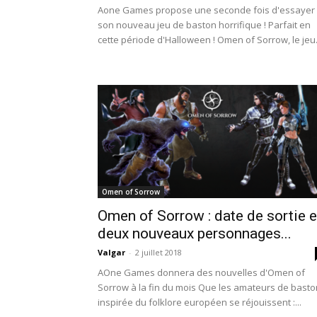
Aone Games propose une seconde fois d'essayer
son nouveau jeu de baston horrifique ! Parfait en
cette période d'Halloween ! Omen of Sorrow, le jeu.
Omen of Sorrow
Omen of Sorrow : date de sortie e
deux nouveaux personnages...
Valgar
-
2 juillet 2018
AOne Games donnera des nouvelles d'Omen of
Sorrow à la fin du mois Que les amateurs de basto
inspirée du folklore européen se réjouissent :...