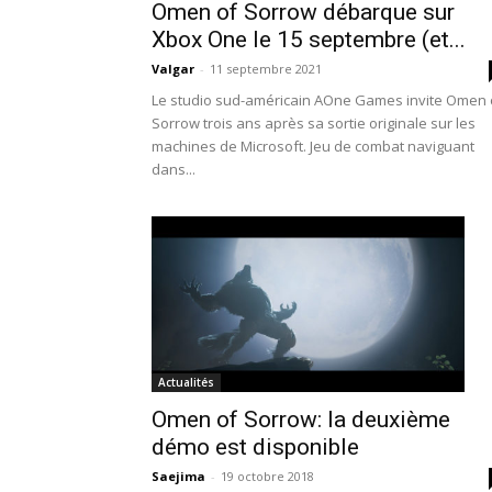
Omen of Sorrow débarque sur
Xbox One le 15 septembre (et...
Valgar
-
11 septembre 2021
Le studio sud-américain AOne Games invite Omen 
Sorrow trois ans après sa sortie originale sur les
machines de Microsoft. Jeu de combat naviguant
dans...
Actualités
Omen of Sorrow: la deuxième
démo est disponible
Saejima
-
19 octobre 2018