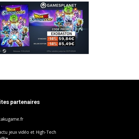
ites partenaires
takugame.fr
actu jeux vidéo et High-Tech
ffre