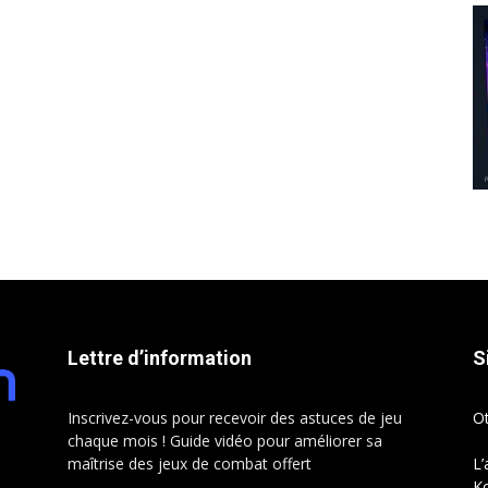
Lettre d’information
S
Inscrivez-vous pour recevoir des astuces de jeu
O
chaque mois ! Guide vidéo pour améliorer sa
maîtrise des jeux de combat offert
L’
Ko